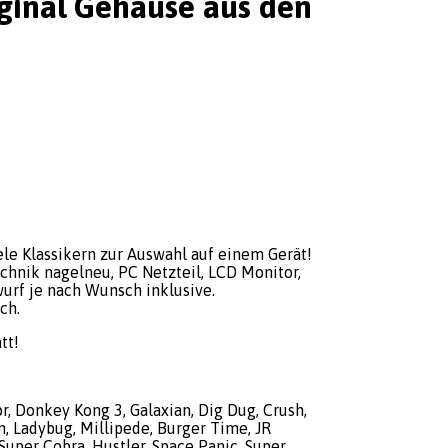
iginal Gehäuse aus den
le Klassikern zur Auswahl auf einem Gerät!
echnik nagelneu, PC Netzteil, LCD Monitor,
urf je nach Wunsch inklusive.
ch.
tt!
, Donkey Kong 3, Galaxian, Dig Dug, Crush,
n, Ladybug, Millipede, Burger Time, JR
uper Cobra, Hustler, Space Panic, Super