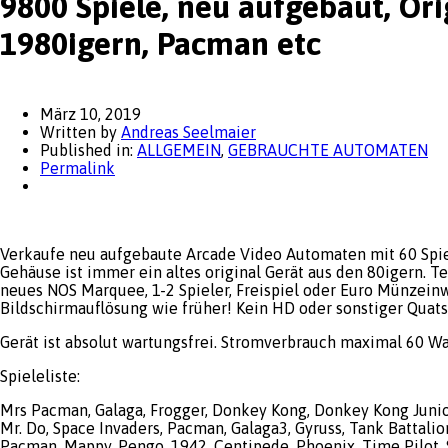
9800 Spiele, neu aufgebaut, Or
1980igern, Pacman etc
März 10, 2019
Written by
Andreas Seelmaier
Published in:
ALLGEMEIN
,
GEBRAUCHTE AUTOMATEN
Permalink
Verkaufe neu aufgebaute Arcade Video Automaten mit 60 Spie
Gehäuse ist immer ein altes original Gerät aus den 80igern. T
neues NOS Marquee, 1-2 Spieler, Freispiel oder Euro Münzeinw
Bildschirmauflösung wie früher! Kein HD oder sonstiger Quats
Gerät ist absolut wartungsfrei. Stromverbrauch maximal 60 Wa
Spieleliste:
Mrs Pacman, Galaga, Frogger, Donkey Kong, Donkey Kong Junior
Mr. Do, Space Invaders, Pacman, Galaga3, Gyruss, Tank Battalio
Pacman, Mappy, Pengo, 1942, Centipede, Phoenix, Time Pilot, S